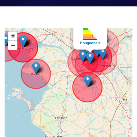
×
+
Bouguenais
−